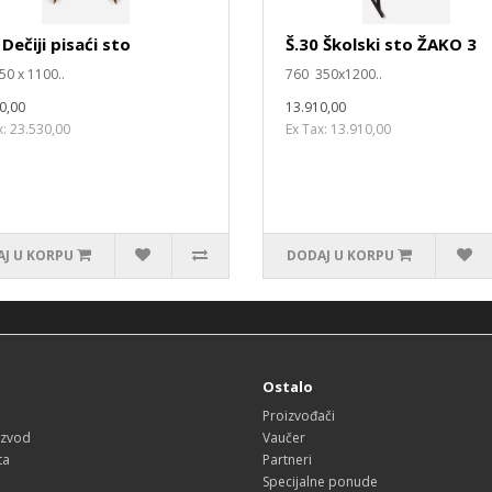
 Dečiji pisaći sto
Š.30 Školski sto ŽAKO 3
50 x 1100..
760 350x1200..
0,00
13.910,00
x: 23.530,00
Ex Tax: 13.910,00
J U KORPU
DODAJ U KORPU
a
Ostalo
Proizvođači
izvod
Vaučer
ta
Partneri
Specijalne ponude