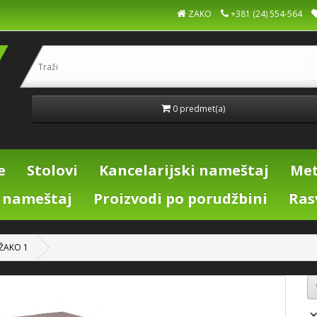
ZAKO
+381 (24) 554-564
0 predmet(a)
e
Stolovi
Kancelarijski nameštaj
Met
i nameštaj
Proizvodi po porudžbini
Ras
 ŽAKO 1