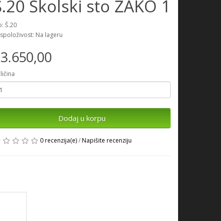
Š.20 Školski sto ŽAKO 1
p: Š.20
spoloživost: Na lageru
3.650,00
ličina
Dodaj u korpu
0 recenzija(e)
/
Napišite recenziju