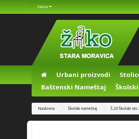
Valuta
Urbani proizvodi
Stolic
Baštenski Nameštaj
Školsk
Naslovna
Školski nameštaj
Š.20 Školski sto