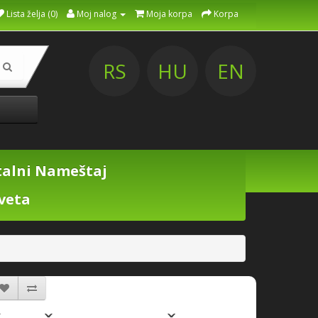
Lista želja (0)
Moj nalog
Moja korpa
Korpa
RS
HU
EN
alni Nameštaj
veta