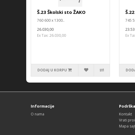
Š.23 Školski sto ŽAKO
Š.22
760 600 x 1300..
745 5
26.030,00
23.53
Ex Tax: 26.030,00
Ex Ta
DODAJ U KORPU
DODA
Informacije
Podršk
O nama
Kontakt
Vrati pro
Mapa saj