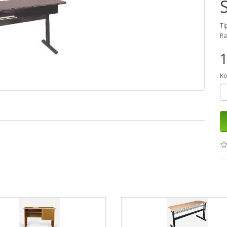
Ti
Ra
1
Ko