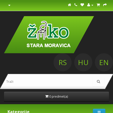
RS
HU
EN
0 predmet(a)
Kategorije