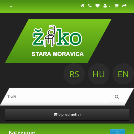
RS
HU
EN
0 predmet(a)
Kategorije