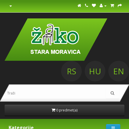
RS
HU
EN
0 predmet(a)
Kategorije