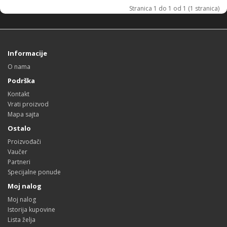
Stranica 1 do 1 od 1 (1 stranica)
Informacije
O nama
Podrška
Kontakt
Vrati proizvod
Mapa sajta
Ostalo
Proizvođači
Vaučer
Partneri
Specijalne ponude
Moj nalog
Moj nalog
Istorija kupovine
Lista želja