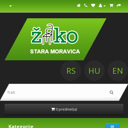
RS
HU
EN
0 predmet(a)
Kategorije